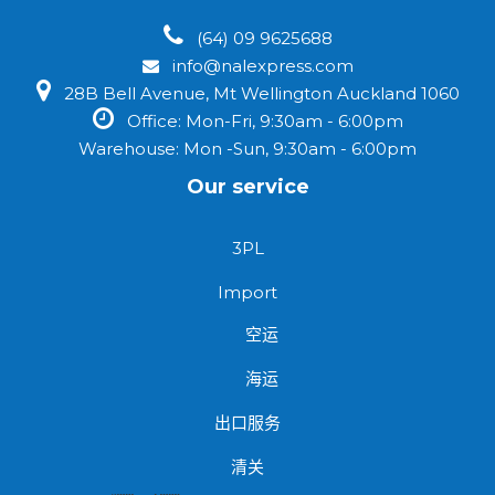
(64) 09 9625688
info@nalexpress.com
28B Bell Avenue, Mt Wellington Auckland 1060
Office: Mon-Fri, 9:30am - 6:00pm
Warehouse: Mon -Sun, 9:30am - 6:00pm
Our service
3PL
Import
空运
海运
出口服务
清关