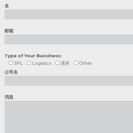
名
邮箱
Type of Your Bussiness:
(64) 09 9625688
3PL
Logistics
清关
Other
info@nalexpress.com
28B Bell Avenue, Mt Wellington Auckland
公司名
Office: Mon-Fri, 9:30am - 6:00pm
Warehouse: Mon -Sun, 9:30am - 6:00pm
消息