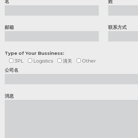
名
姓
邮箱
联系方式
Type of Your Bussiness:
(64) 09 9625688
3PL
Logistics
清关
Other
info@nalexpress.com
28B Bell Avenue, Mt Wellington Auckland
公司名
Office: Mon-Fri, 9:30am - 6:00pm
Warehouse: Mon -Sun, 9:30am - 6:00pm
消息